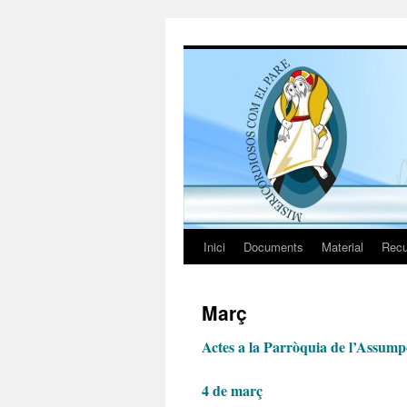
Vés
al
contingut
Inici
Documents
Material
Recu
Març
Actes a la Parròquia de l’Assump
4 de març