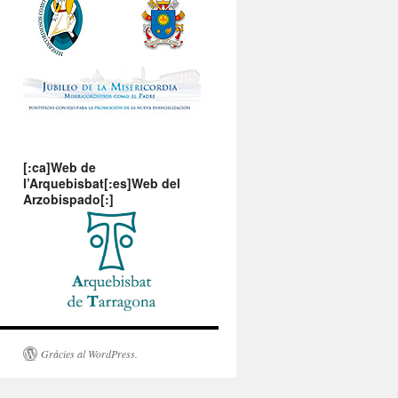
[:ca]Web de
l’Arquebisbat[:es]Web del
Arzobispado[:]
Gràcies al WordPress.