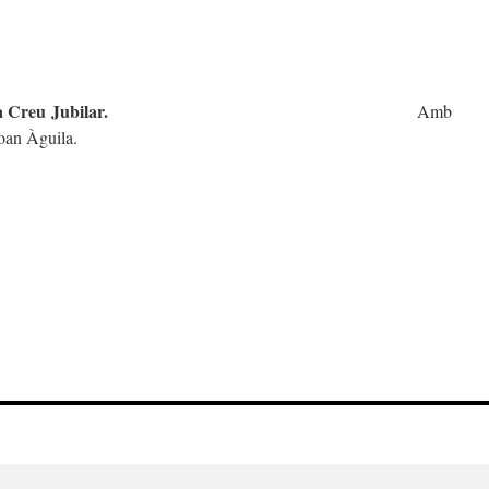
rucis
a de comiat de la Creu Jubilar.
Amb
oan Àguila.