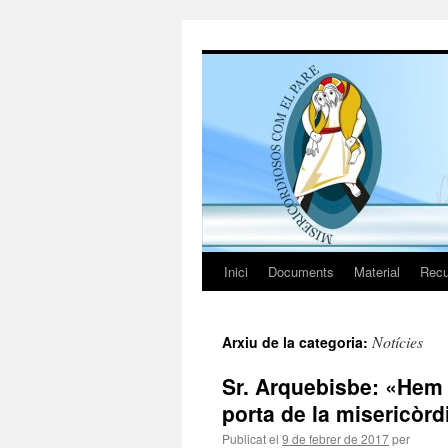
Vés
al
contingut
Inici
Documents
Material
Recu
Notícies
Arxiu de la categoria:
Sr. Arquebisbe: «Hem 
porta de la misericòr
Publicat el
9 de febrer de 2017
per