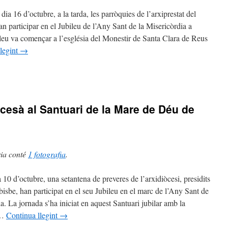
ia 16 d’octubre, a la tarda, les parròquies de l’arxiprestat del
 participar en el Jubileu de l’Any Sant de la Misericòrdia a
leu va començar a l’església del Monestir de Santa Clara de Reus
òrdia
legint
→
estat
ocesà al Santuari de la Mare de Déu de
ria conté
1 fotografia
.
a 10 d’octubre, una setantena de preveres de l’arxidiòcesi, presidits
bisbe, han participat en el seu Jubileu en el marc de l’Any Sant de
a. La jornada s’ha iniciat en aquest Santuari jubilar amb la
òrdia
 …
Continua llegint
→