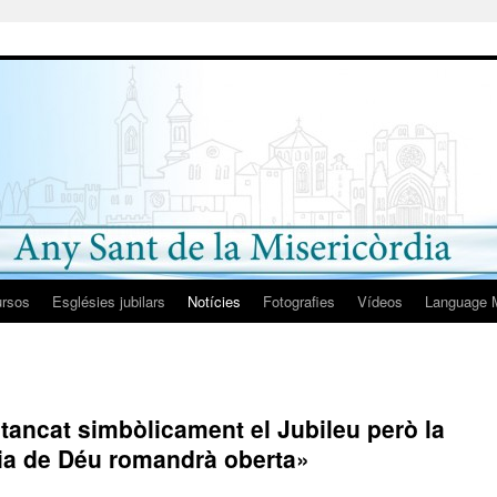
rsos
Esglésies jubilars
Notícies
Fotografies
Vídeos
Language 
tancat simbòlicament el Jubileu però la
dia de Déu romandrà oberta»