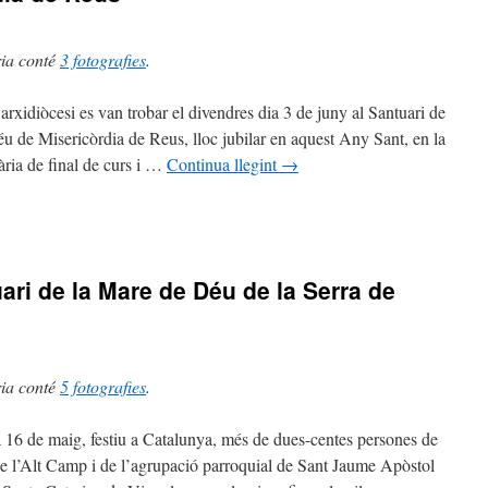
ria conté
3 fotografies
.
’arxidiòcesi es van trobar el divendres dia 3 de juny al Santuari de
u de Misericòrdia de Reus, lloc jubilar en aquest Any Sant, en la
òrdia
ària de final de curs i …
Continua llegint
→
pen
ari de la Mare de Déu de la Serra de
a
ria conté
5 fotografies
.
ia 16 de maig, festiu a Catalunya, més de dues-centes persones de
 de l’Alt Camp i de l’agrupació parroquial de Sant Jaume Apòstol
i