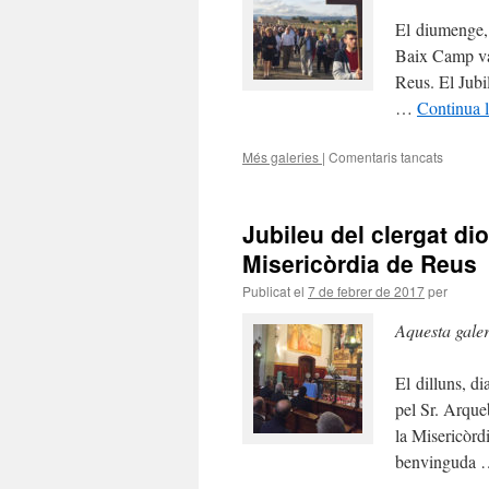
l’Any
El diumenge, d
Sant
Baix Camp van
de
la
Reus. El Jubi
Miseric
…
Continua l
a
Reus
Més galeries
|
Comentaris tancats
a
L’arxipr
del
Baix
Jubileu del clergat di
Camp
celebra
Misericòrdia de Reus
a
Publicat el
7 de febrer de 2017
per
Reus
el
Aquesta gale
Jubileu
de
l’Any
El dilluns, di
Sant
pel Sr. Arque
de
la
la Misericòrdi
Miseric
benvinguda