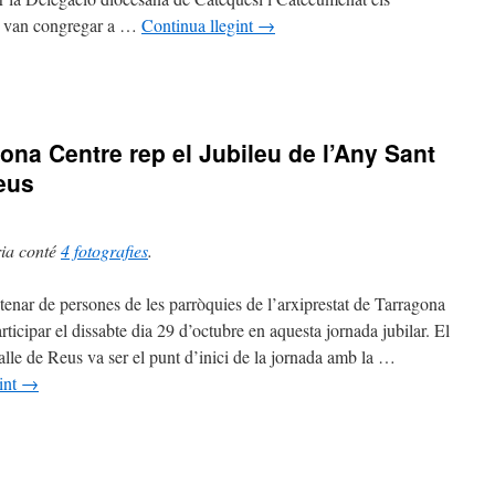
es van congregar a …
Continua llegint
→
rà
stes
gona Centre rep el Jubileu de l’Any Sant
òcesi
n
Reus
mís
ria conté
4 fotografies
.
enar de persones de les parròquies de l’arxiprestat de Tarragona
ticipar el dissabte dia 29 d’octubre en aquesta jornada jubilar. El
alle de Reus va ser el punt d’inici de la jornada amb la …
ents,
int
→
estat
ona