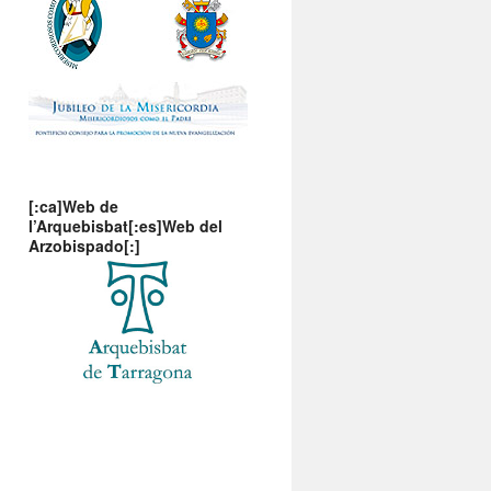
[:ca]Web de
l’Arquebisbat[:es]Web del
Arzobispado[:]