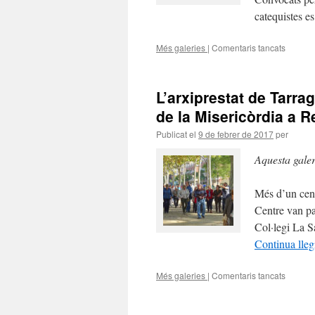
Déu
catequistes 
romand
oberta»
Més galeries
|
Comentaris tancats
a
Els
catequi
de
L’arxiprestat de Tarra
l’arxidi
renove
de la Misericòrdia a 
el
Publicat el
9 de febrer de 2017
per
seu
compro
Aquesta gale
en
el
servei
Més d’un cent
amb
Centre van par
els
infants,
Col·legi La S
adolesc
Continua lleg
joves
i
Més galeries
|
Comentaris tancats
adults
a
L’arxipr
de
Tarrag