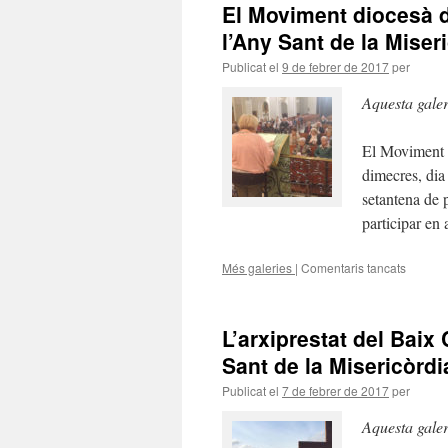
El Moviment diocesà d
Centre
rep
l’Any Sant de la Miser
el
Publicat el
9 de febrer de 2017
per
Jubileu
de
Aquesta gale
l’Any
Sant
de
El Moviment d
la
dimecres, dia
Miseric
a
setantena de 
Reus
participar e
Més galeries
|
Comentaris tancats
a
El
Movime
dioces
L’arxiprestat del Baix
de
Vida
Sant de la Misericòrdi
Creixen
Publicat el
7 de febrer de 2017
per
celebra
el
Aquesta gale
Jubileu
de