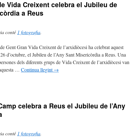
e Vida Creixent celebra el Jubileu de
icòrdia a Reus
ria conté
1 fotografia
.
e Gent Gran Vida Creixent de l’arxidiòcesi ha celebrat aquest
 26 d’octubre, el Jubileu de l’Any Sant Misericòrdia a Reus. Una
òrdia
persones dels diferents grups de Vida Creixent de l’arxidiòcesi van
n aquesta …
Continua llegint
→
nt
à
 Camp celebra a Reus el Jubileu de l’Any
a
t
ria conté
1 fotografia
.