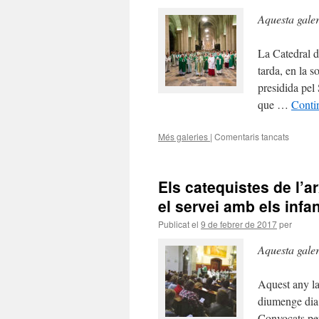
Aquesta gale
La Catedral d
tarda, en la 
presidida pel
que …
Conti
Més galeries
|
Comentaris tancats
a
Sr.
Arquebi
«Hem
Els catequistes de l’
tancat
simbòl
el servei amb els infa
el
Publicat el
9 de febrer de 2017
per
Jubileu
però
Aquesta gale
la
porta
de
Aquest any la
la
diumenge dia 
miseric
de
Convocats per