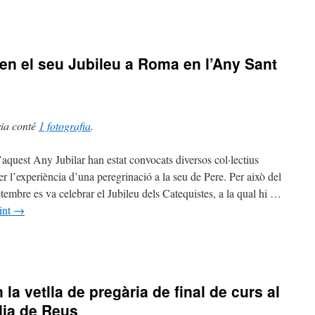
ren el seu Jubileu a Roma en l’Any Sant
à
i
ria conté
1 fotografia
.
quest Any Jubilar han estat convocats diversos col·lectius
er l’experiència d’una peregrinació a la seu de Pere. Per això del
òrdia
etembre es va celebrar el Jubileu dels Catequistes, a la qual hi …
int
→
stes
n
 la vetlla de pregària de final de curs al
dia de Reus