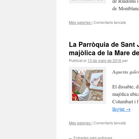
de Riudoms i 
de
de Montblan
Miseric
de
Més galeries
|
Comentaris tancats
Reus
a
Pelegri
al
Santuar
La Parròquia de Sant
de
la
majòlica de la Mare d
Mare
Publicat el
13 de maig de 2016
per
de
Déu
Aquesta gale
de
la
Serra
El dissabte, 
de
majòlica ubica
Montbl
Columbari i l
llegint
→
Més galeries
|
Comentaris tancats
a
La
Parròqu
←
Entrades més antigues