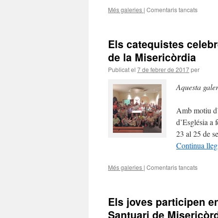
Més galeries
|
Comentaris tancats
a
Jubileu
del
clergat
Els catequistes celeb
dioces
al
de la Misericòrdia
Santuar
Publicat el
7 de febrer de 2017
per
de
la
Aquesta gale
Mare
de
Déu
Amb motiu d’a
de
d’Església a f
Miseric
de
23 al 25 de s
Reus
Continua lleg
Més galeries
|
Comentaris tancats
a
Els
catequi
celebre
Els joves participen en
el
seu
Santuari de Misericòr