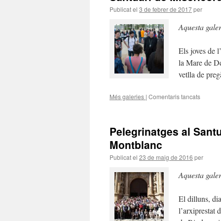
Jubileu
Publicat el
3 de febrer de 2017
per
a
Roma
Aquesta gale
en
l’Any
Sant
Els joves de l
de
la Mare de Dé
la
Miseric
vetlla de preg
Més galeries
|
Comentaris tancats
a
Els
joves
partici
Pelegrinatges al Santu
en
la
Montblanc
vetlla
Publicat el
23 de maig de 2016
per
de
pregàri
Aquesta gale
de
final
de
El dilluns, d
curs
l’arxiprestat
al
Santuar