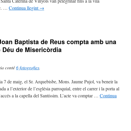
Santa Caterina de Vinyols van pelegrinar fins a la vila
c. …
Continua llegint
→
òrdia
natges
i
 Joan Baptista de Reus compta amb una
e Déu de Misericòrdia
ria conté
6 fotografies
.
dia 7 de maig, el Sr. Arquebisbe, Mons. Jaume Pujol, va beneir la
da a l’exterior de l’església parroquial, entre el carrer i la porta al
anc
’accés a la capella del Santíssim. L’acte va comptar …
Continua
ia