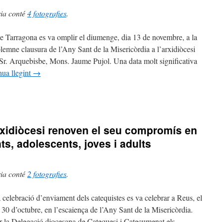
ria conté
4 fotografies
.
e Tarragona es va omplir el diumenge, dia 13 de novembre, a la
solemne clausura de l’Any Sant de la Misericòrdia a l’arxidiòcesi
 Sr. Arquebisbe, Mons. Jaume Pujol. Una data molt significativa
nua llegint
→
sbe:
arxidiòcesi renoven el seu compromís en
icament
nts, adolescents, joves i adults
ria conté
2 fotografies
.
 celebració d’enviament dels catequistes es va celebrar a Reus, el
30 d’octubre, en l’escaiença de l’Any Sant de la Misericòrdia.
òrdia
 la Delegació diocesana de Catequesi i Catecumenat els