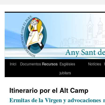
Saltar
al
contenido
Inici
Documentos
Recursos
Esglésies
Notícies
jubilars
Itinerario por el Alt Camp
Ermitas de la Virgen y advocaciones