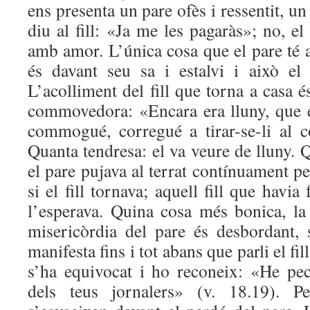
ens presenta un pare ofès i ressentit, u
diu al fill: «Ja me les pagaràs»; no, el
amb amor. L’única cosa que el pare té al
és davant seu sa i estalvi i això el 
L’acolliment del fill que torna a casa 
commovedora: «Encara era lluny, que el
commogué, corregué a tirar-se-li al co
Quanta tendresa: el va veure de lluny. 
el pare pujava al terrat contínuament pe
si el fill tornava; aquell fill que havia 
l’esperava. Quina cosa més bonica, la
misericòrdia del pare és desbordant, 
manifesta fins i tot abans que parli el fill
s’ha equivocat i ho reconeix: «He p
dels teus jornalers» (v. 18.19). Pe