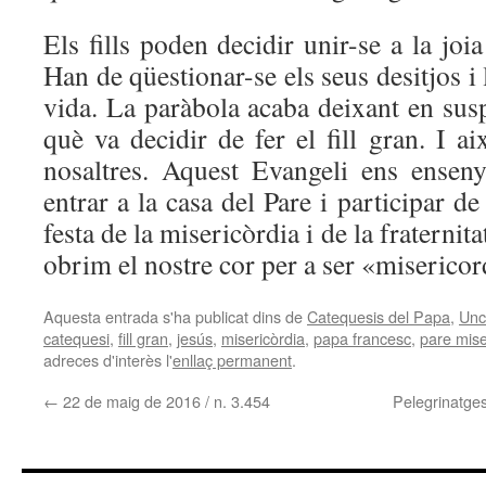
Els fills poden decidir unir-se a la joia
Han de qüestionar-se els seus desitjos i 
vida. La paràbola acaba deixant en sus
què va decidir de fer el fill gran. I a
nosaltres. Aquest Evangeli ens ensen
entrar a la casa del Pare i participar de 
festa de la misericòrdia i de la fraterni
obrim el nostre cor per a ser «miserico
Aquesta entrada s'ha publicat dins de
Catequesis del Papa
,
Unc
catequesi
,
fill gran
,
jesús
,
misericòrdia
,
papa francesc
,
pare mise
adreces d'interès l'
enllaç permanent
.
←
22 de maig de 2016 / n. 3.454
Pelegrinatges