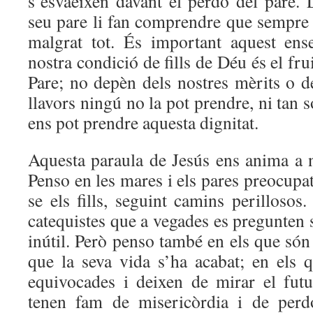
s’esvaeixen davant el perdó del pare. 
seu pare li fan comprendre que sempre ha
malgrat tot. És important aquest ens
nostra condició de fills de Déu és el fru
Pare; no depèn dels nostres mèrits o de
llavors ningú no la pot prendre, ni tan 
ens pot prendre aquesta dignitat.
Aquesta paraula de Jesús ens anima a 
Penso en les mares i els pares preocupa
se els fills, seguint camins perillosos.
catequistes que a vegades es pregunten si
inútil. Però penso també en els que són 
que la seva vida s’ha acabat; en els 
equivocades i deixen de mirar el futu
tenen fam de misericòrdia i de perd