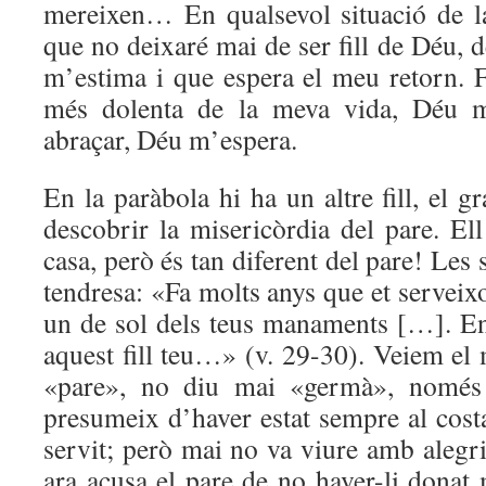
mereixen… En qualsevol situació de l
que no deixaré mai de ser fill de Déu, d
m’estima i que espera el meu retorn. Fi
més dolenta de la meva vida, Déu 
abraçar, Déu m’espera.
En la paràbola hi ha un altre fill, el g
descobrir la misericòrdia del pare. El
casa, però és tan diferent del pare! Les
tendresa: «Fa molts anys que et serveix
un de sol dels teus manaments […]. En
aquest fill teu…» (v. 29-30). Veiem el
«pare», no diu mai «germà», només 
presumeix d’haver estat sempre al costa
servit; però mai no va viure amb alegri
ara acusa el pare de no haver-li donat 