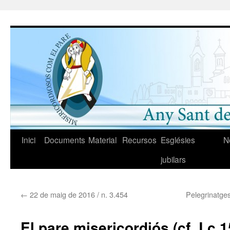
Vés
al
contingut
Inici
Documents
Material
Recursos
Esglésies
N
jubilars
←
22 de maig de 2016 / n. 3.454
Pelegrinatges
El pare misericordiós (cf. Lc 1