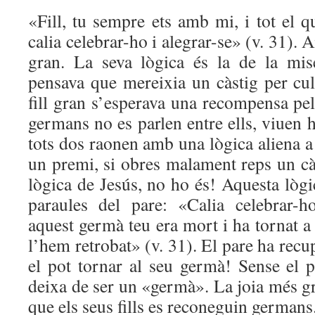
«Fill, tu sempre ets amb mi, i tot el 
calia celebrar-ho i alegrar-se» (v. 31). Ai
gran. La seva lògica és la de la miser
pensava que mereixia un càstig per cul
fill gran s’esperava una recompensa pel
germans no es parlen entre ells, viuen h
tots dos raonen amb una lògica aliena a 
un premi, si obres malament reps un càs
lògica de Jesús, no ho és! Aquesta lògi
paraules del pare: «Calia celebrar-h
aquest germà teu era mort i ha tornat a 
l’hem retrobat» (v. 31). El pare ha recupe
el pot tornar al seu germà! Sense el pe
deixa de ser un «germà». La joia més gr
que els seus fills es reconeguin germans