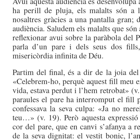
Avui aquesta audiència es desenvolupa 
ha perill de pluja, els malalts són a 
nosaltres gràcies a una pantalla gran; 
audiència. Saludem els malalts que són
reflexionar avui sobre la paràbola del 
parla d’un pare i dels seus dos fills
misericòrdia infinita de Déu.
Partim del final, és a dir de la joia de
«Celebrem-ho, perquè aquest fill meu er
vida, estava perdut i l’hem retrobat» (
paraules el pare ha interromput el fill
confessava la seva culpa: «Ja no mere
teu…» (v. 19). Però aquesta expressió 
cor del pare, que en canvi s’afanya a rest
de la seva dignitat: el vestit bonic, l’an