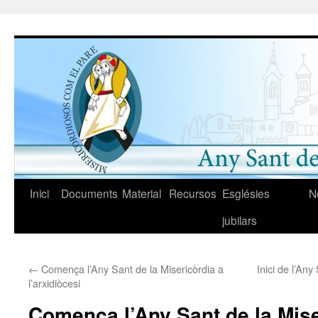
Vés
al
contingut
Inici
Documents
Material
Recursos
Esglésies
N
jubilars
←
Comença l’Any Sant de la Misericòrdia a
Inici de l’Any
l’arxidiòcesi
Comença l’Any Sant de la Mise